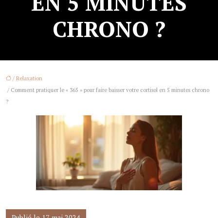
EN 5 MINUTES
CHRONO ?
/
Relaxation
/ Comment pratiquer le « 365 » pour faire baisser votre cortisol en 5 minutes chrono
?
Publié le 17 mai 2024