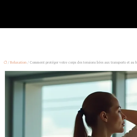
/
Relaxation
/ Comment protéger votre corps des tensions liées aux transports et au 