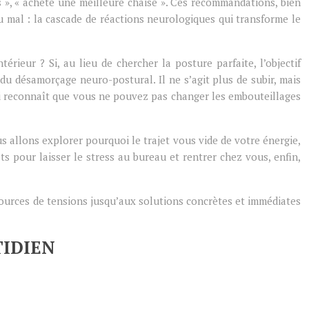
ses », « achète une meilleure chaise ». Ces recommandations, bien
du mal : la cascade de réactions neurologiques qui transforme le
érieur ? Si, au lieu de chercher la posture parfaite, l’objectif
du désamorçage neuro-postural. Il ne s’agit plus de subir, mais
ui reconnaît que vous ne pouvez pas changer les embouteillages
s allons explorer pourquoi le trajet vous vide de votre énergie,
 pour laisser le stress au bureau et rentrer chez vous, enfin,
sources de tensions jusqu’aux solutions concrètes et immédiates
TIDIEN