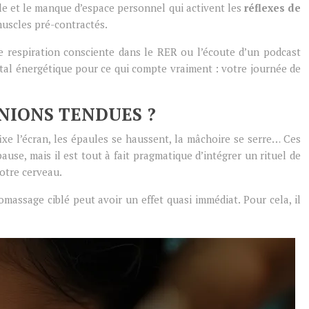
lle et le manque d’espace personnel qui activent les
réflexes de
muscles pré-contractés.
de respiration consciente dans le RER ou l’écoute d’un podcast
ital énergétique pour ce qui compte vraiment : votre journée de
NIONS TENDUES ?
fixe l’écran, les épaules se haussent, la mâchoire se serre… Ces
use, mais il est tout à fait pragmatique d’intégrer un rituel de
votre cerveau.
omassage ciblé peut avoir un effet quasi immédiat. Pour cela, il