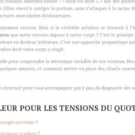
les conseils habituels fusent : « tiens-toi droit », « fais des pau
. Elles visent à corriger la posture, sans s’attaquer à la racine 
actures musculaires douloureuses.
ement externe. Mais si la véritable solution se trouvait à l’int
sion
que notre cerveau impose à notre corps ? C’est le principe 
érieure en douleur intérieure. C’est une approche pragmatique q
nière dont votre corps y réagit.
 guide pour comprendre la mécanique invisible de vos tensions. Nou
elques minutes, et comment mettre en place des rituels concrets
est structuré pour vous accompagner pas à pas, du diagnostic des 
LEUR POUR LES TENSIONS DU QUO
énergie nerveuse ?
réunions tendues ?