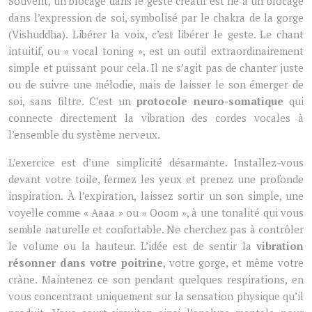
Souvent, un blocage dans le geste créatif est lié à un blocage
dans l’expression de soi, symbolisé par le chakra de la gorge
(Vishuddha). Libérer la voix, c’est libérer le geste. Le chant
intuitif, ou « vocal toning », est un outil extraordinairement
simple et puissant pour cela. Il ne s’agit pas de chanter juste
ou de suivre une mélodie, mais de laisser le son émerger de
soi, sans filtre. C’est un
protocole neuro-somatique
qui
connecte directement la vibration des cordes vocales à
l’ensemble du système nerveux.
L’exercice est d’une simplicité désarmante. Installez-vous
devant votre toile, fermez les yeux et prenez une profonde
inspiration. À l’expiration, laissez sortir un son simple, une
voyelle comme « Aaaa » ou « Ooom », à une tonalité qui vous
semble naturelle et confortable. Ne cherchez pas à contrôler
le volume ou la hauteur. L’idée est de sentir la
vibration
résonner dans votre poitrine
, votre gorge, et même votre
crâne. Maintenez ce son pendant quelques respirations, en
vous concentrant uniquement sur la sensation physique qu’il