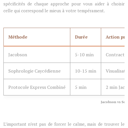
spécificités de chaque approche pour vous aider à choisir
celle qui correspond le mieux à votre tempérament.
Méthode
Durée
Action pri
Jacobson
5-10 min
Contractio
Sophrologie Caycédienne
10-15 min
Visualisati
Protocole Express Combiné
5 min
2 min Jaco
Jacobson vs Soph
L’important n’est pas de forcer le calme, mais de trouver le